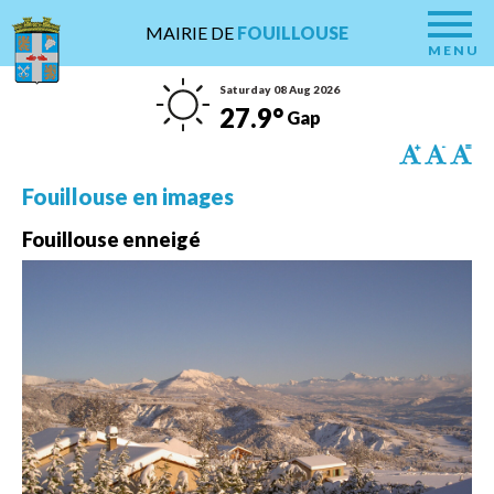
MAIRIE DE
FOUILLOUSE
MENU
Saturday 08 Aug 2026
27.9°
Gap
Fouillouse en images
Fouillouse enneigé