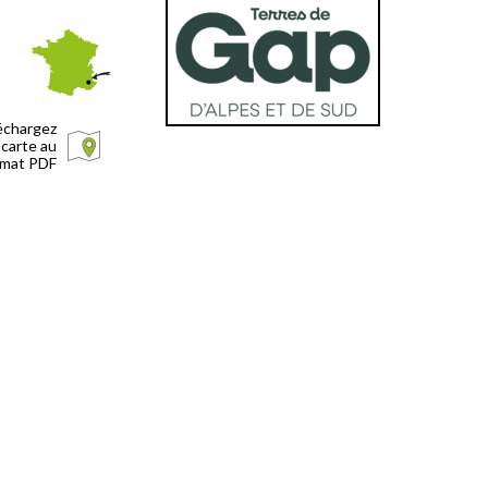
échargez
 carte au
rmat PDF