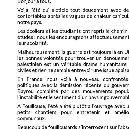
Bonjour à tous,
Voilà l’été qui s’étiole tout doucement avec d
confortables après les vagues de chaleur canicul
notre pays.
Les écoliers et les étudiants ont repris le chemin
études : nous les encourageons affectueusement 
leur scolarité.
Malheureusement, la guerre est toujours là en U
les bonnes volontés pour trouver un dénouement.
palestinien est un véritable drame humanitaire 
civiles et rien ne semble entrevoir une issue apais
En France, nous voilà à nouveau confrontés
politiques avec la démission récente du gouve
Bayrou complété par des mouvements popula
l’instabilité et le sentiment d’un pays ingouvernabl
A Fouillouse, l’été a été plutôt à l’ouvrage avec
petits chantiers pour entretenir et améli
communaux.
Beaucoup de fouillousards s’interrogent sur l’ab