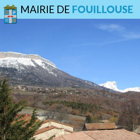
MAIRIE DE
FOUILLOUSE
s Travaux et Services
Espace "France Services" à
"France Services" a une vocation terr