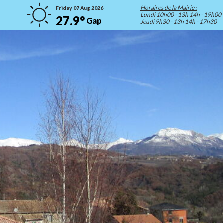
Horaires de la Mairie :
Friday 07 Aug 2026
Lundi 10h00 - 13h 14h - 19h00
27.9°
Gap
Jeudi 9h30 - 13h 14h - 17h30
 la Saulce
Reprenons ensemble des gestes de
Vagu
prudence face à la Covid-19
nous
itoriale...
Rappel des mesures barrières ...
En savoir plus
En savoir plus