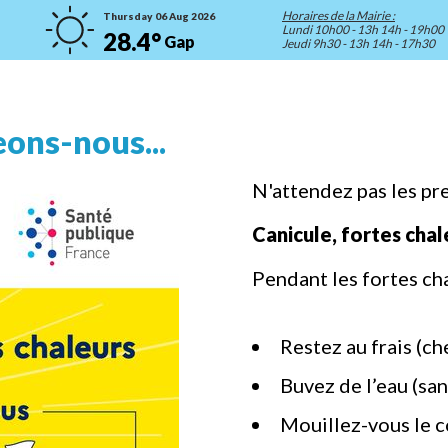
Horaires de la Mairie :
Thursday 06 Aug 2026
Lundi 10h00 - 13h 14h - 19h00
28.4°
Gap
Jeudi 9h30 - 13h 14h - 17h30
eons-nous...
N'attendez pas les pre
Canicule, fortes chal
Pendant les fortes ch
Restez au frais (ch
Buvez de l’eau (san
Mouillez-vous le c