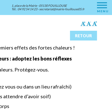
1, place de la Mairie - 05130 FOUILLOUSE
Tél. : 04 92 54 14 23 -
secretariat@mairie-fouillouse05.fr
MENU
RETOUR
miers effets des fortes chaleurs !
eurs : adoptez les bons réflexes
aleurs. Protégez-vous.
ez vous ou dans un lieu rafraîchi)
s attendre d’avoir soif)
orps